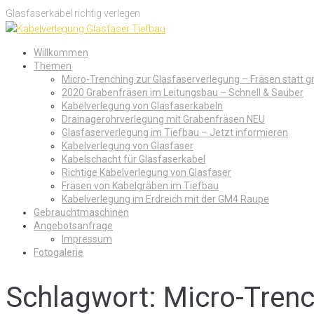
Skip
Glasfaserkabel richtig verlegen
to
content
Willkommen
Themen
Micro-Trenching zur Glasfaserverlegung – Fräsen statt 
2020 Grabenfräsen im Leitungsbau – Schnell & Sauber
Kabelverlegung von Glasfaserkabeln
Drainagerohrverlegung mit Grabenfräsen NEU
Glasfaserverlegung im Tiefbau – Jetzt informieren
Kabelverlegung von Glasfaser
Kabelschacht für Glasfaserkabel
Richtige Kabelverlegung von Glasfaser
Fräsen von Kabelgräben im Tiefbau
Kabelverlegung im Erdreich mit der GM4 Raupe
Gebrauchtmaschinen
Angebotsanfrage
Impressum
Fotogalerie
Schlagwort:
Micro-Trenc