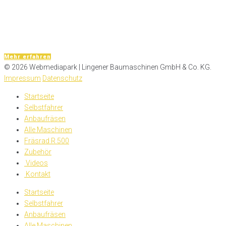
Aber auch auf eine akkurate Vorbereitung muss der Fokus gerichtet
werden. Glasfaserverlegung im Tiefbau Was aber, wenn es beim
Fräsen Beeinträchtigungen infolge nassem Lehm, Geröll oder Steine
gibt? Die Grabenfräsen zur Glasfaserverlegung im Tiefbau denken...
Mehr erfahren
© 2026 Webmediapark | Lingener Baumaschinen GmbH & Co. KG.
Impressum
Datenschutz
Startseite
Selbstfahrer
Anbaufräsen
Alle Maschinen
Fräsrad R 500
Zubehör
Videos
Kontakt
Startseite
Selbstfahrer
Anbaufräsen
Alle Maschinen